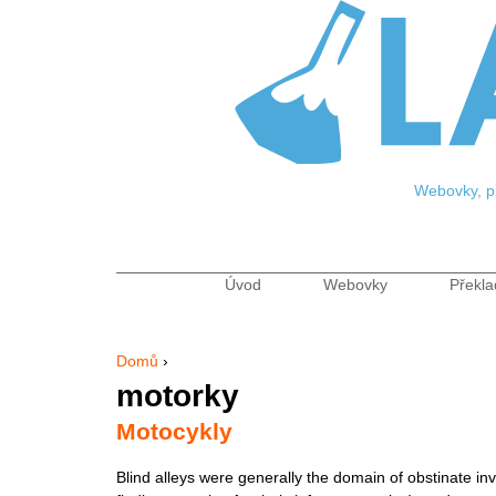
Jum
Webovky, př
Úvod
Webovky
Překla
Hlavní menu
Domů
›
Jste zde
motorky
Motocykly
Blind alleys were generally the domain of obstinate i