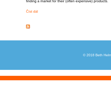
finding a market for their (often expensive) products.
Číst dál
Motocykly
© 2018 Beth Helml
[admin]