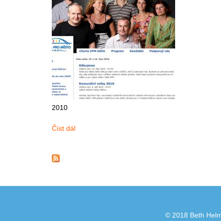
2010
Číst dál
Web Volební kampaň
© 2018 Beth Helml