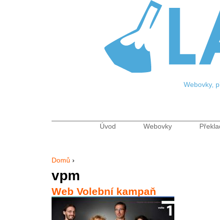
Jum
Webovky, př
Úvod
Webovky
Překla
Hlavní menu
Domů
›
Jste zde
vpm
Web Volební kampaň