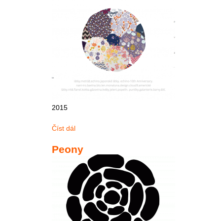
2015
Číst dál
Peony Garden
Peony