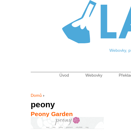
Jum
Webovky, př
Úvod
Webovky
Překla
Hlavní menu
Domů
›
Jste zde
peony
Peony Garden