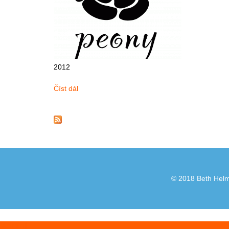
2012
Číst dál
Peony
© 2018 Beth Helml
[admin]