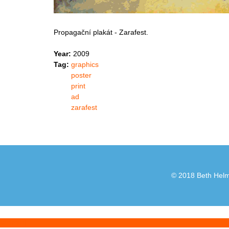
Propagační plakát - Zarafest.
Year:
2009
Tag:
graphics
poster
print
ad
zarafest
© 2018 Beth Helml
[admin]