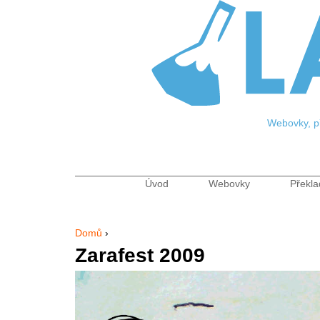
Jum
Webovky, př
Úvod
Webovky
Překla
Hlavní menu
Domů
›
Jste zde
Zarafest 2009